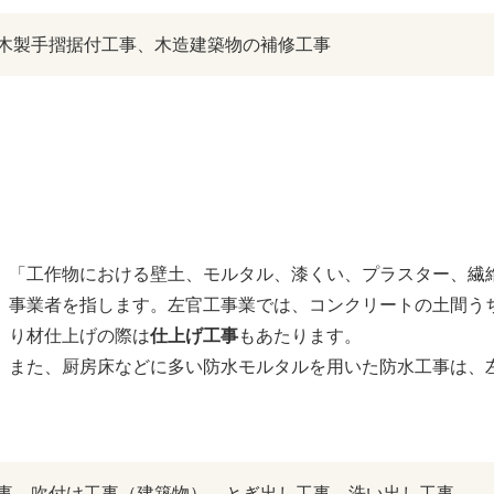
木製手摺据付工事、木造建築物の補修工事
「工作物における壁土、モルタル、漆くい、プラスター、繊
事業者を指します。左官工事業では、コンクリートの土間う
り材仕上げの際は
仕上げ工事
もあたります。
また、厨房床などに多い防水モルタルを用いた防水工事は、
事、吹付け工事（建築物）、とぎ出し工事、洗い出し工事