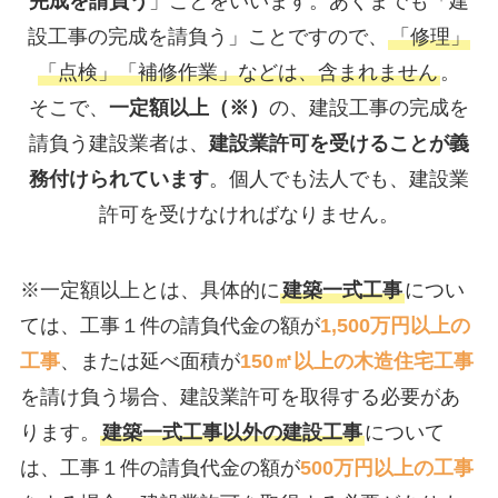
完成を請負う
」ことをいいます。あくまでも「建
設工事の完成を請負う」ことですので、
「修理」
「点検」「補修作業」などは、含まれません
。
そこで、
一定額以上（※）
の、建設工事の完成を
請負う建設業者は、
建設業許可を受けることが義
務付けられています
。個人でも法人でも、建設業
許可を受けなければなりません。
※一定額以上とは、具体的に
建築一式工事
につい
ては、工事１件の請負代金の額が
1,500万円以上の
工事
、または延べ面積が
150㎡以上の木造住宅工事
を請け負う場合、建設業許可を取得する必要があ
ります。
建築一式工事以外の建設工事
について
は、工事１件の請負代金の額が
500万円以上の工事